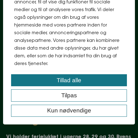
annoncer, til at vise dig funktioner til sociale
medier og til at analysere vores trafik. Vi deler
også oplysninger om din brug af vores
hjemmeside med vores partnere inden for
sociale medier, annonceringspartnere og
analysepartnere. Vores partnere kan kombinere
Ret cookie-samtykke
disse data med andre oplysninger, du har givet
dem, eller som de har indsamlet fra din brug af
Forretningsbetingelser
- - - - -
deres tjenester.
Bliv inspireret af det bedste fra havet
Tillad alle
Se dagens udvalg og gode tilbud m.m.
Tilpas
Kun nødvendige
Åbningstider
Vi holder ferielukket i ugerne 28, 29 og 30. Byens