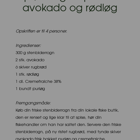
avokado og rødløg
6. september 2023 af Byens Fisk
Opskriften er til 4 personer.
Ingredienser:
300 g stenbiderrogn
2 stk. avokado
6 skiver rugbrød
1 stk. rødløg
1 dl. Cremefraiche 38%
1 bundt purløg
Fremgangsmåde:
Køb din friske stenbiderrogn fra din lokale fiske butik,
den er renset og lige klar til at spise, hør din
fiskehandler om han har saltet den. Servere den friske
stenbiderrogn, på ny ristet rugbrød, med tynde skiver
avokado frisk hakket purløg og cremefraiche.