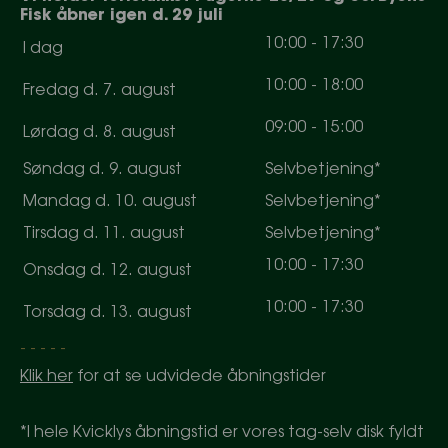
Fisk åbner igen d. 29 juli
10
:
0
0
-
17
:
30
I dag
10
:
0
0
-
18
:
0
0
Fredag d. 7. august
0
9
:
0
0
-
15
:
0
0
Lørdag d. 8. august
Søndag d. 9. august
Selvbetjening*
Mandag d. 10. august
Selvbetjening*
Tirsdag d. 11. august
Selvbetjening*
10
:
0
0
-
17
:
30
Onsdag d. 12. august
10
:
0
0
-
17
:
30
Torsdag d. 13. august
- - - - -
Klik her
for at se udvidede åbningstider
*I hele Kvicklys åbningstid er vores tag-selv disk fyldt