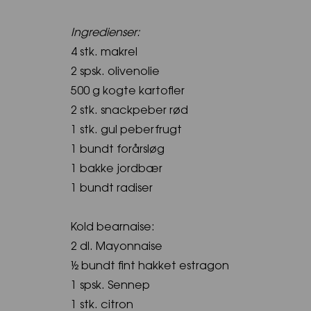
Ingredienser:
4 stk. makrel
2 spsk. olivenolie
500 g kogte kartofler
2 stk. snackpeber rød
1 stk. gul peberfrugt
1 bundt forårsløg
1 bakke jordbær
1 bundt radiser
Kold bearnaise:
2 dl. Mayonnaise
½ bundt fint hakket estragon
1 spsk. Sennep
1 stk. citron