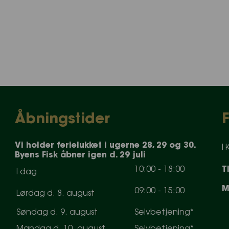
Åbningstider
Vi holder ferielukket i ugerne 28, 29 og 30.
I
Byens Fisk åbner igen d. 29 juli
10
:
0
0
-
18
:
0
0
T
I dag
M
0
9
:
0
0
-
15
:
0
0
Lørdag d. 8. august
Søndag d. 9. august
Selvbetjening*
Mandag d. 10. august
Selvbetjening*