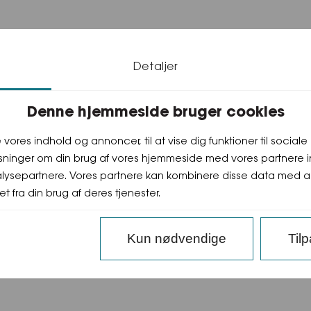
i fileter, så er de lige klar til at ryge på en varm grill.
Detaljer
 krydres med salt og peber, det er vigtigt at komme filet
r og vend dem om de sidste 30 sekunder, så har du sprød 
Denne hjemmeside bruger cookies
mt forårsløg klargøres og grilles ved direkte varme.
e vores indhold og annoncer, til at vise dig funktioner til social
nt hakket estragon samt fint revet citronskal og sennep.
lysninger om din brug af vores hjemmeside med vores partnere i
de grøntsager, jordbær og radiser samt den kolde bearna
ysepartnere. Vores partnere kan kombinere disse data med and
t fra din brug af deres tjenester.
Kun nødvendige
Til