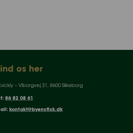
Find os her
 Kvickly – Viborgvej 21, 8600 Silkeborg
lf:
86 82 08 61
ail:
kontakt@byensfisk.dk