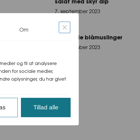
salat med skyr dip
7. september 2023
×
Om
erne på en
Dampede blåmuslinger
stegt makrel
7. september 2023
e medier og til at analysere
nden for sociale medier,
ise, servere
re oplysninger, du har givet
pas
Tillad alle