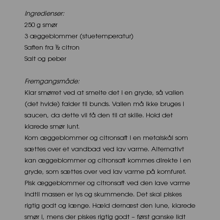
Ingredienser:
250 g smør
3 æggeblommer (stuetemperatur)
Saften fra ½ citron
Salt og peber
Fremgangsmåde:
Klar smørret ved at smelte det i en gryde, så vallen
(det hvide) falder til bunds. Vallen må ikke bruges i
saucen, da dette vil få den til at skille. Hold det
klarede smør lunt.
Kom æggeblommer og citronsaft i en metalskål som
sættes over et vandbad ved lav varme. Alternativt
kan æggeblommer og citronsaft kommes direkte i en
gryde, som sættes over ved lav varme på komfuret.
Pisk æggeblommer og citronsaft ved den lave varme
indtil massen er lys og skummende. Det skal piskes
rigtig godt og længe. Hæld dernæst den lune, klarede
smør i, mens der piskes rigtig godt – først ganske lidt