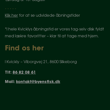
- - - - -
Klik her
for at se udvidede åbningstider
*I hele Kvicklys åbningstid er vores tag-selv disk fyldt
med lækre favoritter – klar til at tage med hjem.
Find os her
I Kvickly – Viborgvej 21, 8600 Silkeborg
Tlf:
86 82 08 61
Mail:
kontakt@byensfisk.dk