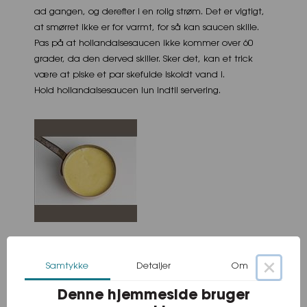
ad gangen, og derefter i en rolig strøm. Det er vigtigt,
at smørret ikke er for varmt, for så kan saucen skille.
Pas på at hollandaisesaucen ikke kommer over 60
grader, da den derved skiller. Sker det, kan et trick
være at piske et par skefulde iskoldt vand i.
Hold hollandaisesaucen lun indtil servering.
×
Samtykke
Detaljer
Om
Denne hjemmeside bruger