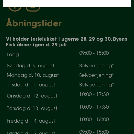
Åbningstider
Vi holder ferielukket i ugerne 28, 29 og 30. Byens
Fisk åbner igen d. 29 juli
0
9
:
0
0
-
15
:
0
0
I dag
Søndag d. 9. august
Selvbetjening*
Mandag d. 10. august
Selvbetjening*
Tirsdag d. 11. august
Selvbetjening*
10
:
0
0
-
17
:
30
Onsdag d. 12. august
10
:
0
0
-
17
:
30
Torsdag d. 13. august
10
:
0
0
-
18
:
0
0
Fredag d. 14. august
0
9
:
0
0
-
15
:
0
0
Lørdag d. 15. august