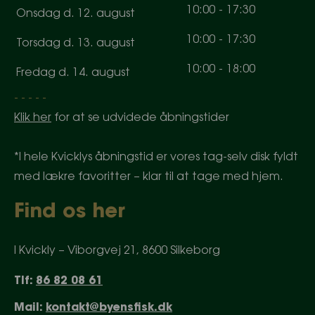
10
:
0
0
-
17
:
30
Onsdag d. 12. august
10
:
0
0
-
17
:
30
Torsdag d. 13. august
10
:
0
0
-
18
:
0
0
Fredag d. 14. august
- - - - -
Klik her
for at se udvidede åbningstider
*I hele Kvicklys åbningstid er vores tag-selv disk fyldt
med lækre favoritter – klar til at tage med hjem.
Find os her
I Kvickly – Viborgvej 21, 8600 Silkeborg
Tlf:
86 82 08 61
Mail:
kontakt@byensfisk.dk