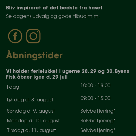
Bliv inspireret af det bedste fra havet
Se dagens udvalg og gode tilbud m.m.
Åbningstider
Vi holder ferielukket i ugerne 28, 29 og 30. Byens
Fisk åbner igen d. 29 juli
10
:
0
0
-
18
:
0
0
I dag
0
9
:
0
0
-
15
:
0
0
Lørdag d. 8. august
Søndag d. 9. august
Selvbetjening*
Mandag d. 10. august
Selvbetjening*
Tirsdag d. 11. august
Selvbetjening*