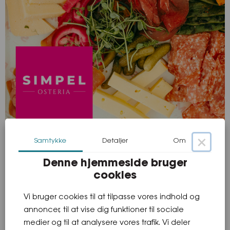
×
ANTIPASTI
Samtykke
Detaljer
Om
Denne hjemmeside bruger
Lufttørret skinke
cookies
4 slags italienske pølser bl.a. fennikel og ventricina med mild
chili
Vi bruger cookies til at tilpasse vores indhold og
3 slags smagfulde oste bl.a. Gammel Knas fra Arla Unika
annoncer, til at vise dig funktioner til sociale
Auberginekompot
medier og til at analysere vores trafik. Vi deler
Grillede bønner