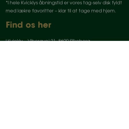
*I hele Kvicklys åbningstid er vores tag-selv disk fyldt
med lækre favoritter – klar til at tage med hjem.
Find os her
I Kvickly – Viborgvej 21, 8600 Silkeborg
Tlf:
86 82 08 61
Mail:
kontakt@byensfisk.dk