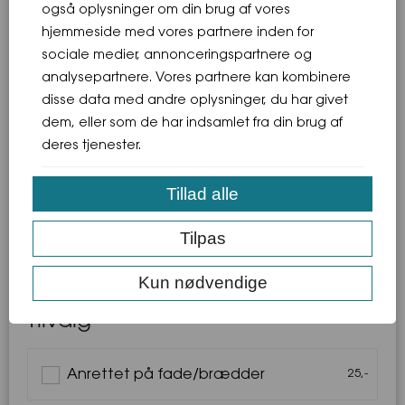
også oplysninger om din brug af vores
Bagte gulerødder
hjemmeside med vores partnere inden for
Sorte og grønne oliven
Cornichons
sociale medier, annonceringspartnere og
Syltede rødløg
analysepartnere. Vores partnere kan kombinere
disse data med andre oplysninger, du har givet
Tilbehør:
dem, eller som de har indsamlet fra din brug af
Foccacia fra eget bageri
deres tjenester.
Pesto på basilikum
Aioli
Tillad alle
Tilvalg:
Tilpas
Kan bestilles anrettet på fade/brædder.
25,- kr. pr. person for leje/lån og håndtering af fade/skåle.
Kun nødvendige
Tilvalg
Anrettet på fade/brædder
25
,
-