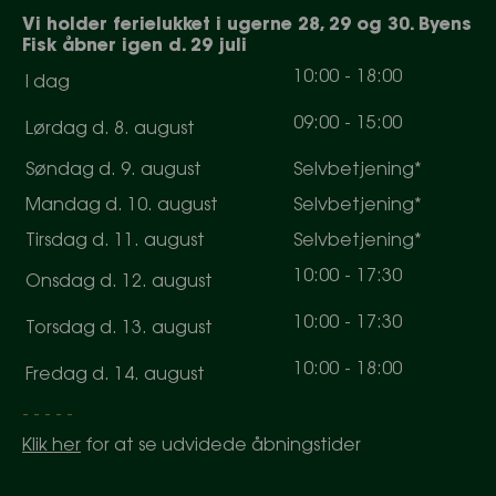
Vi holder ferielukket i ugerne 28, 29 og 30. Byens
Fisk åbner igen d. 29 juli
10
:
0
0
-
18
:
0
0
I dag
0
9
:
0
0
-
15
:
0
0
Lørdag d. 8. august
Søndag d. 9. august
Selvbetjening*
Mandag d. 10. august
Selvbetjening*
Tirsdag d. 11. august
Selvbetjening*
10
:
0
0
-
17
:
30
Onsdag d. 12. august
10
:
0
0
-
17
:
30
Torsdag d. 13. august
10
:
0
0
-
18
:
0
0
Fredag d. 14. august
- - - - -
Klik her
for at se udvidede åbningstider